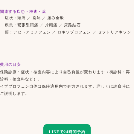
関連する疾患・検査・薬
症状：
頭痛
／
発熱
／
痛み全般
疾患：
緊張型頭痛
／
片頭痛
／
尿路結石
薬：
アセトアミノフェン
／
ロキソプロフェン
／
セフトリアキソン
費用の目安
保険診療：症状・検査内容により自己負担が変わります（初診料・再
診料・検査料など）。
イブプロフェン自体は保険適用内で処方されます。詳しくは診察時に
ご説明します。
LINEで24時間予約