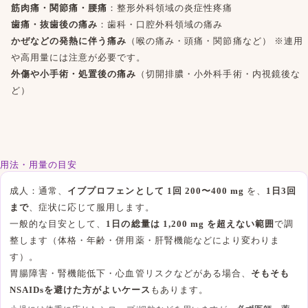
筋肉痛・関節痛・腰痛
：整形外科領域の炎症性疼痛
歯痛・抜歯後の痛み
：歯科・口腔外科領域の痛み
かぜなどの発熱に伴う痛み
（喉の痛み・頭痛・関節痛など） ※連用
や高用量には注意が必要です。
外傷や小手術・処置後の痛み
（切開排膿・小外科手術・内視鏡後な
ど）
用法・用量の目安
成人：通常、
イブプロフェンとして 1回 200〜400 mg
を、
1日3回
まで
、症状に応じて服用します。
一般的な目安として、
1日の総量は 1,200 mg を超えない範囲
で調
整します（体格・年齢・併用薬・肝腎機能などにより変わりま
す）。
胃腸障害・腎機能低下・心血管リスクなどがある場合、
そもそも
NSAIDsを避けた方がよいケース
もあります。