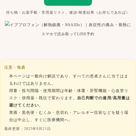
持ち物：お薬手帳・常用薬リスト、健診/検査結果（お持ちであれば）
スマホで読み取ってLINE予約
注意・免責
本ページは一般向け解説であり、すべての患者さんに当てはま
るわけではありません。
用量・投与間隔・使用期間は年齢・体重・肝腎機能・心血管リ
スク・併用薬・既往で変わります。
自己判断での連用/高用量は
避けてください
。
胃痛・黒色便・むくみ・息切れ・アレルギー症状などを疑う場
合は中止し、すぐに医療機関へ。
最終更新：
2025年9月21日