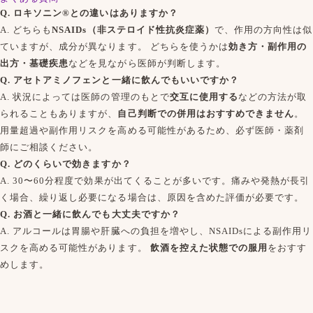
Q. ロキソニン®との違いはありますか？
A. どちらも
NSAIDs（非ステロイド性抗炎症薬）
で、作用の方向性は似
ていますが、成分が異なります。 どちらを使うかは
効き方・副作用の
出方・基礎疾患
などを見ながら医師が判断します。
Q. アセトアミノフェンと一緒に飲んでもいいですか？
A. 状況によっては医師の管理のもとで
交互に使用する
などの方法が取
られることもありますが、
自己判断での併用はおすすめできません
。
用量超過や副作用リスクを高める可能性があるため、必ず医師・薬剤
師にご相談ください。
Q. どのくらいで効きますか？
A. 30〜60分程度で効果が出てくることが多いです。痛みや発熱が長引
く場合、繰り返し必要になる場合は、原因を含めた評価が必要です。
Q. お酒と一緒に飲んでも大丈夫ですか？
A. アルコールは胃腸や肝臓への負担を増やし、NSAIDsによる副作用リ
スクを高める可能性があります。
飲酒を控えた状態での服用
をおすす
めします。