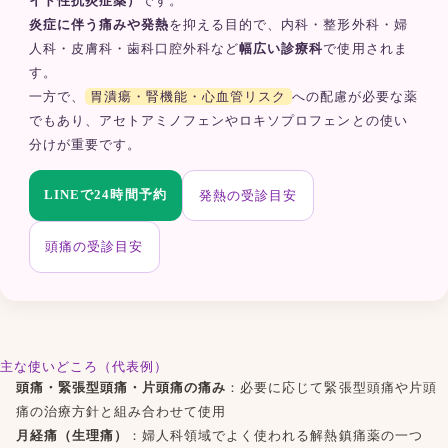
イド性抗炎症薬）
です。
炎症に伴う痛みや発熱
を抑える目的で、内科・整形外科・婦
人科・皮膚科・歯科口腔外科など
幅広い診療科
で使用されま
す。
一方で、
胃潰瘍・腎機能・心血管リスク
への配慮が必要な薬
でもあり、
アセトアミノフェン
や
ロキソプロフェン
との使い
分けが重要です。
LINEで24時間予約
発熱の受診目安
頭痛の受診目安
主な使いどころ（代表例）
頭痛・緊張型頭痛・片頭痛の痛み
：必要に応じて
緊張型頭痛
や
片頭
痛の治療方針
と組み合わせて使用
月経痛（生理痛）
：婦人科領域でよく使われる解熱鎮痛薬の一つ