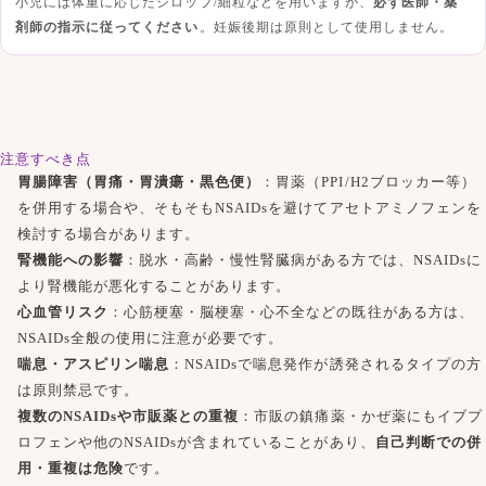
小児には体重に応じたシロップ/細粒などを用いますが、
必ず医師・薬
剤師の指示に従ってください
。妊娠後期は原則として使用しません。
注意すべき点
胃腸障害（胃痛・胃潰瘍・黒色便）
：胃薬（PPI/H2ブロッカー等）
を併用する場合や、そもそもNSAIDsを避けて
アセトアミノフェン
を
検討する場合があります。
腎機能への影響
：脱水・高齢・慢性腎臓病がある方では、NSAIDsに
より腎機能が悪化することがあります。
心血管リスク
：心筋梗塞・脳梗塞・心不全などの既往がある方は、
NSAIDs全般の使用に注意が必要です。
喘息・アスピリン喘息
：NSAIDsで喘息発作が誘発されるタイプの方
は原則禁忌です。
複数のNSAIDsや市販薬との重複
：市販の鎮痛薬・かぜ薬にもイブプ
ロフェンや他のNSAIDsが含まれていることがあり、
自己判断での併
用・重複は危険
です。