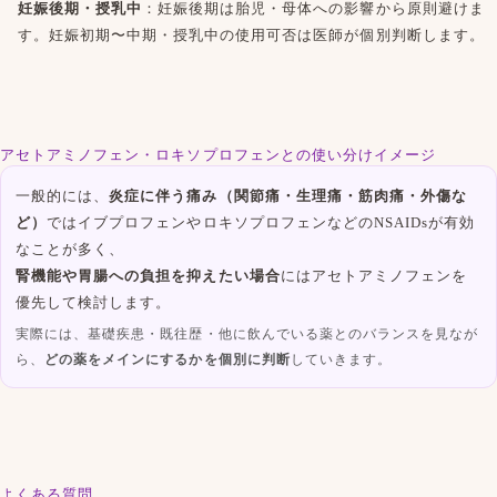
妊娠後期・授乳中
：妊娠後期は胎児・母体への影響から原則避けま
す。妊娠初期〜中期・授乳中の使用可否は医師が個別判断します。
アセトアミノフェン・ロキソプロフェンとの使い分けイメージ
一般的には、
炎症に伴う痛み（関節痛・生理痛・筋肉痛・外傷な
ど）
ではイブプロフェンや
ロキソプロフェン
などのNSAIDsが有効
なことが多く、
腎機能や胃腸への負担を抑えたい場合
には
アセトアミノフェン
を
優先して検討します。
実際には、基礎疾患・既往歴・他に飲んでいる薬とのバランスを見なが
ら、
どの薬をメインにするかを個別に判断
していきます。
よくある質問