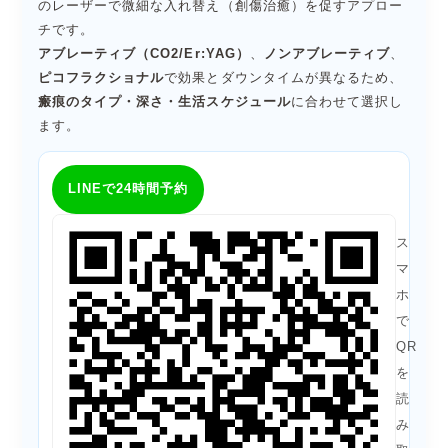
のレーザーで微細な入れ替え（創傷治癒）を促すアプロー
チです。
アブレーティブ（CO2/Er:YAG）
、
ノンアブレーティブ
、
ピコフラクショナル
で効果とダウンタイムが異なるため、
瘢痕のタイプ・深さ・生活スケジュール
に合わせて選択し
ます。
LINEで24時間予約
ス
マ
ホ
で
QR
を
読
み