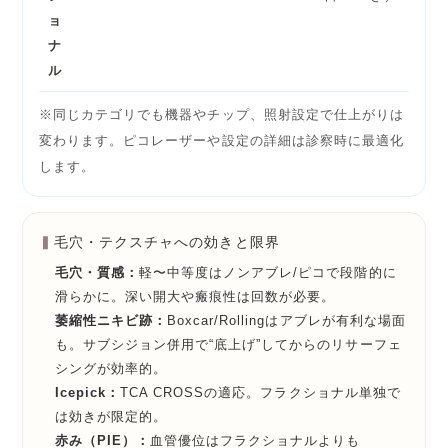
ョ
ナ
ル
※同じカテゴリでも機器やチップ、照射設定で仕上がりは
変わります。
ピコレーザー
や設定の詳細は診察時に最適化
します。
毛穴・テクスチャへの効きと限界
毛穴・質感：
軽〜中等度はノンアブレ/ピコで段階的に
滑らかに。深い開大や瘢痕性は回数が必要。
萎縮性ニキビ跡：
Boxcar/Rollingはアブレが有利な場面
も。
サブシジョン
併用で“底上げ”してからのリサーフェ
シングが効率的。
Icepick：
TCA CROSS
の適応。フラクショナル単独で
は効きが限定的。
赤み（PIE）：
血管優位はフラクショナルよりも