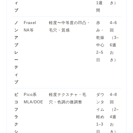
ィ
1週
き）
ブ
間
ノ
Fraxel
軽度〜中等度の凹凸・
赤
4–6
ン
NA等
毛穴・質感
み・
回
ア
乾燥
（3–
ブ
中心
6週
レ
2–5
お
ー
日
き）
テ
ィ
ブ
ピ
Pico系
軽度テクスチャ・毛
ダウ
4–8
コ
MLA/DOE
穴・色調の微調整
ンタ
回
フ
イム
（2–
ラ
軽め
4週
ク
1–3
お
シ
日
き）