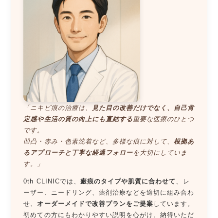
「ニキビ痕の治療は、
見た目の改善だけでなく、自己肯
定感や生活の質の向上にも直結する
重要な医療のひとつ
です。
凹凸・赤み・色素沈着など、多様な痕に対して、
根拠あ
るアプローチと丁寧な経過フォロー
を大切にしていま
す。」
0th CLINICでは、
瘢痕のタイプや肌質に合わせて
、レ
ーザー、ニードリング、薬剤治療などを適切に組み合わ
せ、
オーダーメイドで改善プランをご提案
しています。
初めての方にもわかりやすい説明を心がけ、納得いただ