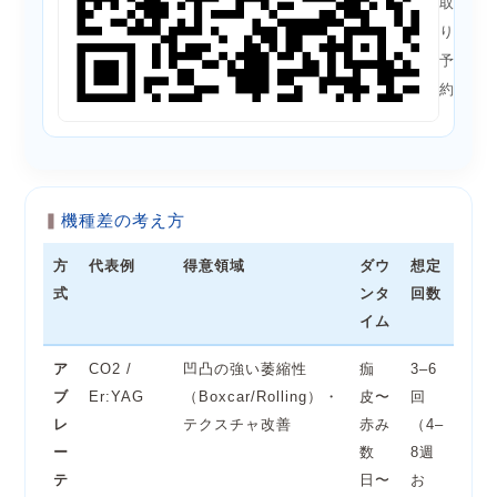
取
り
予
約
機種差の考え方
方
代表例
得意領域
ダウ
想定
式
ンタ
回数
イム
ア
CO2 /
凹凸の強い萎縮性
痂
3–6
ブ
Er:YAG
（Boxcar/Rolling）・
皮〜
回
レ
テクスチャ改善
赤み
（4–
ー
数
8週
テ
日〜
お