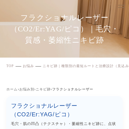
フラクショナルレーザー
（CO2/Er:YAG/ピコ）｜毛穴・
質感・萎縮性ニキビ跡
TOP
お悩み
ニキビ跡｜種類別の最短ルートと治療設計（見込み
ホーム
›
お悩み別
›
ニキビ跡
›
フラクショナルレーザー
フラクショナルレーザー
（CO2/Er:YAG/ピコ）
毛穴・肌の凹凸（テクスチャ）・萎縮性ニキビ跡に、点状