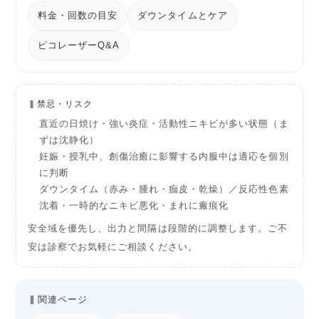
料金・回数の目安
ダウンタイムとケア
ピコレーザーQ&A
禁忌・リスク
直近の日焼け・強い炎症・活動性ニキビが多い状態（ま
ずは沈静化）
妊娠・授乳中、創傷治癒に影響する内服中は適応を個別
に判断
ダウンタイム（赤み・腫れ・痂皮・乾燥）／反応性色素
沈着・一時的なニキビ悪化・まれに瘢痕化
安全域を優先し、出力と間隔は段階的に調整します。ご不
安は診察でお気軽にご相談ください。
関連ページ