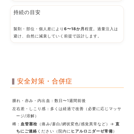
持続の目安
製剤・部位・個人差により
6〜18か月
程度。過量注入は
避け、自然に減衰していく前提で設計します。
安全対策・合併症
腫れ・赤み・内出血：数日〜1週間前後
左右差・しこり感：多くは経過で改善（必要に応じマッサ
ージ/溶解）
稀：
血管塞栓
（痛み/蒼白/網状変色/感覚異常など）→
直
ちにご連絡
ください（院内に
ヒアルロニダーゼ常備
）