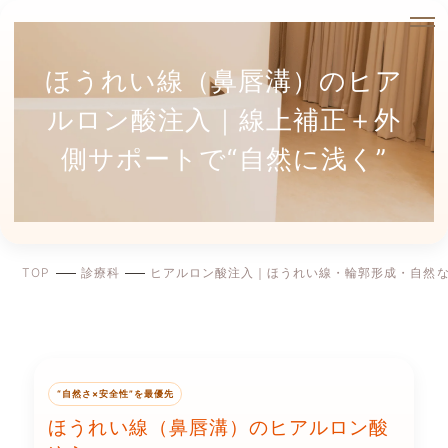
ほうれい線（鼻唇溝）のヒア
ルロン酸注入｜線上補正＋外
側サポートで“自然に浅く”
TOP
診療科
ヒアルロン酸注入｜ほうれい線・輪郭形成・自然
“自然さ×安全性”を最優先
ほうれい線（鼻唇溝）のヒアルロン酸