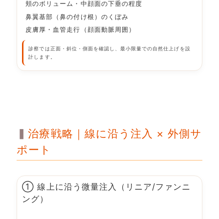
頬のボリューム・中顔面の下垂の程度
鼻翼基部（鼻の付け根）のくぼみ
皮膚厚・血管走行（顔面動脈周囲）
診察では正面・斜位・側面を確認し、最小限量での自然仕上げを設
計します。
治療戦略｜線に沿う注入 × 外側サ
ポート
① 線上に沿う微量注入（リニア/ファンニ
ング）