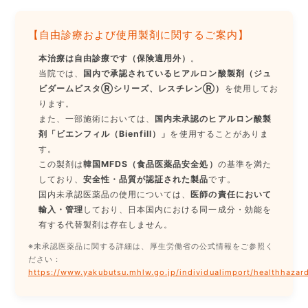
【自由診療および使用製剤に関するご案内】
本治療は自由診療です（保険適用外）
。
当院では、
国内で承認されているヒアルロン酸製剤（ジュ
ビダームビスタⓇシリーズ、レスチレンⓇ）
を使用してお
ります。
また、一部施術においては、
国内未承認のヒアルロン酸製
剤「ビエンフィル（Bienfill）」
を使用することがありま
す。
この製剤は
韓国MFDS（食品医薬品安全処）
の基準を満た
しており、
安全性・品質が認証された製品
です。
国内未承認医薬品の使用については、
医師の責任において
輸入・管理
しており、日本国内における同一成分・効能を
有する代替製剤は存在しません。
※未承認医薬品に関する詳細は、厚生労働省の公式情報をご参照く
ださい：
https://www.yakubutsu.mhlw.go.jp/individualimport/healthhazar