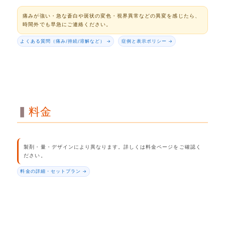
痛みが強い・急な蒼白や斑状の変色・視界異常などの異変を感じたら、
時間外でも早急にご連絡ください。
よくある質問（痛み/持続/溶解など） →
症例と表示ポリシー →
料金
製剤・量・デザインにより異なります。詳しくは料金ページをご確認く
ださい。
料金の詳細・セットプラン →