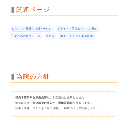
関連ページ
ヒアルロン酸注入（親ページ）
ボライト（保湿ヒアルロン酸）
こめかみのボリューム
顎形成
ボトックス よくある質問
当院の方針
国内承認製剤を原則使用
し、非正規品は使用しません。
解剖に基づく
安全域での注入
と、
過矯正回避
を徹底します。
効果・限界・リスクを丁寧に説明し、納得のうえで実施します。