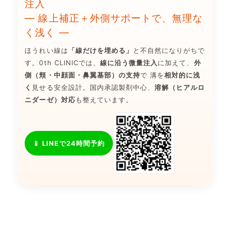
注入
— 線上補正＋外側サポートで、無理な
く浅く —
ほうれい線は
「線だけを埋める」
と不自然になりがちで
す。0th CLINICでは、
線に沿う微量注入
に加えて、
外
側（頬・中顔面・鼻翼基部）の支持
で 溝を
相対的に浅
く
見せる安全設計。国内承認製剤中心、
溶解（ヒアルロ
ニダーゼ）対応
も整えています。
📱 LINEで24時間予約