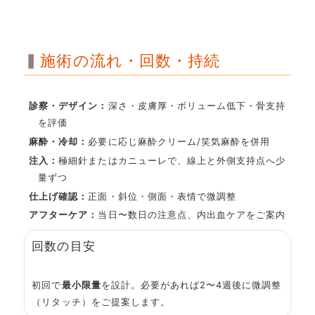
施術の流れ・回数・持続
診察・デザイン：
深さ・皮膚厚・ボリューム低下・骨支持
を評価
麻酔・冷却：
必要に応じ麻酔クリーム/笑気麻酔を併用
注入：
極細針またはカニューレで、線上と外側支持点へ少
量ずつ
仕上げ確認：
正面・斜位・側面・表情で微調整
アフターケア：
当日〜数日の注意点、内出血ケアをご案内
回数の目安
初回で
最小限量
を設計。必要があれば2〜4週後に微調整
（リタッチ）をご提案します。