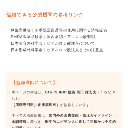
信頼できる公的機関の参考リンク
厚生労働省｜未承認医薬品等の使用に関する情報提供
PMDA医薬品検索｜国内承認ヒアルロン酸製剤
日本美容外科学会｜ヒアルロン酸注入について
日本形成外科学会｜ヒアルロン酸注入とその注意点
【監修医師について】
本ページの内容は、
0th CLINIC 院長 黒田 揮志夫
（くろだ き
しお）
［病理専門医／皮膚病理医］
が監修しています。
すべての治療情報は、
国内外の医療文献・臨床ガイドライン・
承認情報
に基づき、
医学的エビデンスに即して正確かつ中立的
に記載
しています。