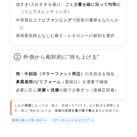
浅すぎ/入れすぎを避け、
ごく少量を線に沿って均等に
（リニアスレッディング）
中等度以上では
ファンニング
で段差の遷移をなだらか
に
表情変化時もなじむ硬さ・レオロジーの製剤を選択
② 外側から相対的に“持ち上げる”
頬・中顔面（マラーファット周辺）
の支持点を強化
鼻翼基部/ピリフォーム
（梨状口）を適量で補強
必要に応じ
深層＞浅層
の順で少量ずつ（過矯正回避）
しわの
程度
によっては「線上：外側＝3:7〜5:5」など配分を調整しま
す。単に“埋める”よりも、
全体の支持を最小限で整える
方が自然です。
製剤の違いと使い分け →
ダウンタイムとセルフケア →