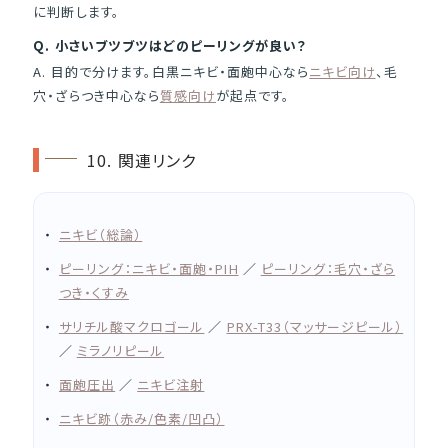
に判断します。
Q. 小さいブツブツはどのピーリングが良い？
A. 目的で分けます。白黒ニキビ・面皰中心なら
ニキビ向け
、毛
穴・ざらつき中心なら
質感向け
が起点です。
10. 関連リンク
ニキビ（総論）
ピーリング：ニキビ・面皰・PIH
／
ピーリング：毛穴・ざら
つき・くすみ
サリチル酸マクロゴール
／
PRX-T33（マッサージピール）
／
ミラノリピール
面皰圧出
／
ニキビ注射
ニキビ跡（赤み/色素/凹凸）