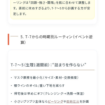
ーリングは「回数・強さ・間隔」を肌に合わせて調整しま
す。 直前に攻めすぎるより、T-7〜5から計画する方が安
定します。
5. T-7からの時期別ルーティン（イベント逆
算）
T-7〜5（生理1週間前）：“詰まりを作らない”
マスク摩擦を最小化（サイズ・素材・交換頻度）
顎ラインのオイル/重い下地を減らす
帰宅後は早めにオフ（クレンジング→洗顔→保湿）
小さいブツブツ主体なら
ピーリング
や
面皰圧出
を計画