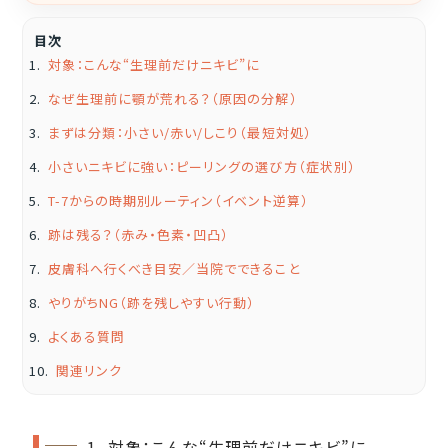
目次
対象：こんな“生理前だけニキビ”に
なぜ生理前に顎が荒れる？（原因の分解）
まずは分類：小さい/赤い/しこり（最短対処）
小さいニキビに強い：ピーリングの選び方（症状別）
T-7からの時期別ルーティン（イベント逆算）
跡は残る？（赤み・色素・凹凸）
皮膚科へ行くべき目安／当院でできること
やりがちNG（跡を残しやすい行動）
よくある質問
関連リンク
1. 対象：こんな“生理前だけニキビ”に