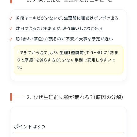
普段はニキビが少ないが、
生理前に顎だけ
ポツポツ出る
数日で治ることもあるが、時々
痛いしこり
が出る
跡（赤み・茶色）が残るのが不安／大事な予定が近い
「できてから治す」より、
生理1週間前（T-7〜5）
に“詰ま
りと摩擦”を減らす方が、少ない手間で安定しやすいで
す。
2. なぜ生理前に顎が荒れる？（原因の分解）
ポイントは3つ