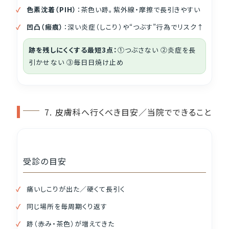
色素沈着（PIH）
：茶色い跡。紫外線・摩擦で長引きやすい
凹凸（瘢痕）
：深い炎症（しこり）や“つぶす”行為でリスク↑
跡を残しにくくする最短3点：
①つぶさない ②炎症を長
引かせない ③毎日日焼け止め
7. 皮膚科へ行くべき目安／当院でできること
受診の目安
痛いしこりが出た／硬くて長引く
同じ場所を毎周期くり返す
跡（赤み・茶色）が増えてきた