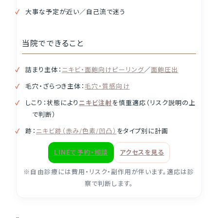
大事な予定が近い／自己流で迷う
当院でできること
詰まり主体：
ニキビ・面皰向けピーリング
／
面皰圧出
毛穴・ざらつき主体：
毛穴・質感向け
しこり：状態により
ニキビ注射
を慎重適応（リスク説明の上
で判断）
跡：
ニキビ跡（赤み/色素/凹凸）
をタイプ別に計画
LINEで予約・相談
アクセスを見る
※自由診療には費用・リスク・副作用が伴います。適応は診
察で判断します。