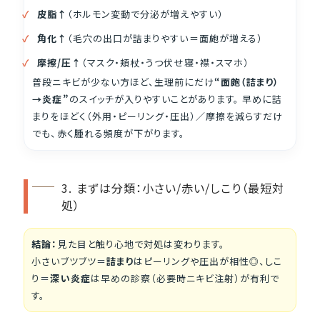
皮脂↑
（ホルモン変動で分泌が増えやすい）
角化↑
（毛穴の出口が詰まりやすい＝面皰が増える）
摩擦/圧↑
（マスク・頬杖・うつ伏せ寝・襟・スマホ）
普段ニキビが少ない方ほど、生理前にだけ
“面皰（詰まり）
→炎症”
のスイッチが入りやすいことがあります。 早めに詰
まりをほどく（外用・ピーリング・圧出）／摩擦を減らすだけ
でも、赤く腫れる頻度が下がります。
3. まずは分類：小さい/赤い/しこり（最短対
処）
結論：
見た目と触り心地で対処は変わります。
小さいブツブツ＝
詰まり
はピーリングや圧出が相性◎、しこ
り＝
深い炎症
は早めの診察（必要時ニキビ注射）が有利で
す。