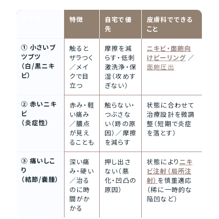
タイプ
特徴
自宅で優
皮膚科でできる
先
こと
① 小さいブ
触ると
摩擦を減
ニキビ・面皰向
ツブツ
ザラつく
らす・低刺
けピーリング
／
（白/黒ニキ
／メイ
激洗浄・保
面皰圧出
ビ）
クで目
湿（攻めす
立つ
ぎない）
② 赤いニキ
赤み・軽
触らない・
状態に合わせて
ビ
い痛み
つぶさな
治療設計を微調
（炎症性）
／膿点
い（跡の原
整（短期で炎症
が見え
因）／摩擦
を落とす）
ることも
を減らす
③ 痛いしこ
深い痛
押し出さ
状態により
ニキ
り
み・硬い
ない（悪
ビ注射（局所注
（結節/嚢腫）
／治る
化・凹凸の
射）
を慎重適応
のに時
原因）
（稀に一時的な
間がか
陥凹など）
かる