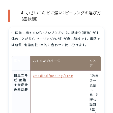
4. 小さいニキビに強い：ピーリングの選び方
（症状別）
生理前に出やすい「小さいブツブツ」は、詰まり（面皰）が主
体のことが多く、ピーリングの相性が良い領域です。 当院で
は肌質・刺激耐性・目的に合わせて使い分けます。
悩み
おすすめのページ
ひと
言
白黒ニキ
/medical/peeling/acne
「詰ま
ビ・面皰
り→
＋炎症後
炎症
色素沈着
→
跡」を
断つ
設計
（生