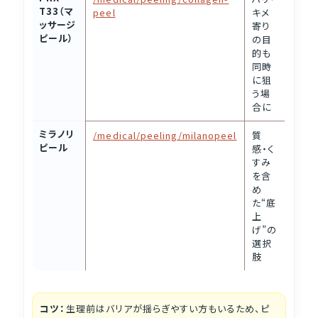
T33（マ
peel
キメ
ッサージ
寄り
ピール）
の目
的も
同時
に狙
う場
合に
ミラノリ
/medical/peeling/milanopeel
質
ピール
感・く
すみ
を含
め
た“底
上
げ”の
選択
肢
コツ：
生理前はバリアが揺らぎやすい方もいるため、ピ