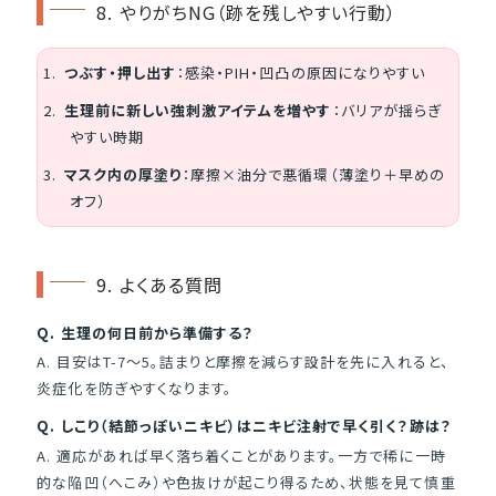
8. やりがちNG（跡を残しやすい行動）
つぶす・押し出す
：感染・PIH・凹凸の原因になりやすい
生理前に新しい強刺激アイテムを増やす
：バリアが揺らぎ
やすい時期
マスク内の厚塗り
：摩擦×油分で悪循環（薄塗り＋早めの
オフ）
9. よくある質問
Q. 生理の何日前から準備する？
A. 目安はT-7〜5。詰まりと摩擦を減らす設計を先に入れると、
炎症化を防ぎやすくなります。
Q. しこり（結節っぽいニキビ）はニキビ注射で早く引く？跡は？
A. 適応があれば早く落ち着くことがあります。一方で稀に一時
的な陥凹（へこみ）や色抜けが起こり得るため、状態を見て慎重