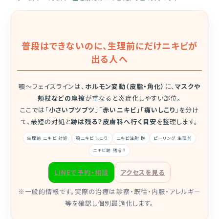
普段はできないのに、生理前にだけニキビが
出る人へ
顎〜フェイスラインは、
ホルモン変動（皮脂・角化）
に、
マスクや
頬杖などの摩擦
が重なると炎症化しやすい部位。
ここでは「
小さいブツブツ
」「
赤いニキビ
」「
痛いしこり
」を分け
て、最短の対処と
跡は残る？皮膚科へ行く目安
を整理します。
生理前 ニキビ 対処
顎ニキビ しこり
ニキビ注射 跡
ピーリング 生理前
ニキビ跡 残る？
LINEで予約・相談
アクセスを見る
※一般的情報です。実際の治療は診察・既往・内服・アレルギー
等を確認し個別最適化します。