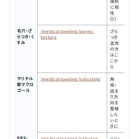
理前
に相
性
◎）
毛穴・ざ
/medical/peeling/pores-
ざら
らつき・く
texture
つき
すみ
主体
の方
はこ
こか
ら
サリチル
/medical/peeling/salicylate
角
酸マクロ
栓・
ゴール
詰ま
り方
向を
整理
した
いと
きに
PRX-
/medical/peeling/collagen-
ハリ・