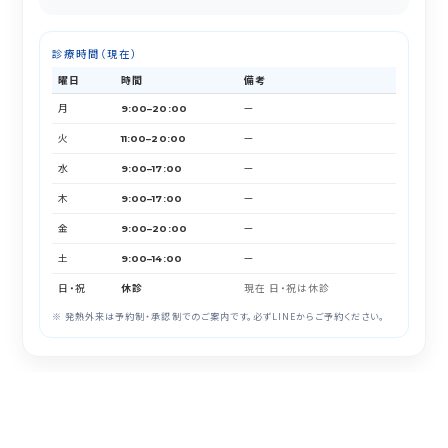
診療時間（現在）
曜日
時間
備考
月
—
9:00–20:00
火
—
11:00–20:00
水
—
9:00–17:00
木
—
9:00–17:00
金
—
9:00–20:00
土
—
9:00–14:00
日・祝
休診
現在 日・祝は休診
※ 発熱外来は予約制・承認制でのご案内です。必ずLINEからご予約ください。