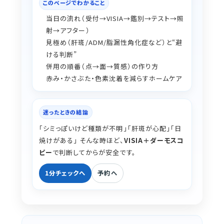
このページでわかること
当日の流れ（受付→VISIA→鑑別→テスト→照
射→アフター）
見極め（肝斑/ADM/脂漏性角化症など）と“避
ける判断”
併用の順番（点→面→質感）の作り方
赤み・かさぶた・色素沈着を減らすホームケア
迷ったときの結論
「シミっぽいけど種類が不明」「肝斑が心配」「日
焼けがある」 そんな時ほど、
VISIA＋ダーモスコ
ピー
で判断してからが安全です。
1分チェックへ
予約へ