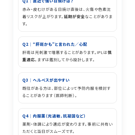
Q1｜直近で強い日焼けは？
赤み・皮むけがある日焼け直後は、火傷や色素沈
着リスクが上がります。
延期が安全
なことがありま
す。
Q2｜“肝斑かも”と言われた／心配
肝斑は光刺激で増悪することがあります。IPLは
慎
重適応
。まずは鑑別してから設計します。
Q3｜ヘルペスが出やすい
既往がある方は、部位によって予防内服を検討す
ることがあります（医師判断）。
Q4｜内服薬（光過敏、抗凝固など）
薬剤・体調により適応が変わります。事前に共有い
ただくと当日がスムーズです。