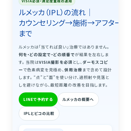
VISIA必須・満足度重視の運用
ルメッカ（IPL）の流れ｜
カウンセリング→施術→アフター
まで
ルメッカは「当てれば良い」治療ではありません。
何を・どの設定で・どの順番で
が結果を左右しま
す。 当院は
VISIA撮影を必須
とし、
ダーモスコピ
ー
で色素病変を見極め、
併用治療
まで含めて設計
します。 “点”と“面”を使い分け、過照射や見落と
しを避けながら、最短距離の改善を目指します。
LINEで予約する
ルメッカの概要へ
IPLとピコの比較