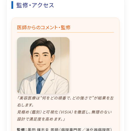
監修・アクセス
医師からのコメント・監修
「美容医療は“何をどの順番で、どの強さで”が結果を左
右します。
見極め（鑑別）と可視化（VISIA）を徹底し、無理のない
設計で満足度を高めます。」
監修：
黒田 揮志夫 医師（病理専門医／消化器病理医）