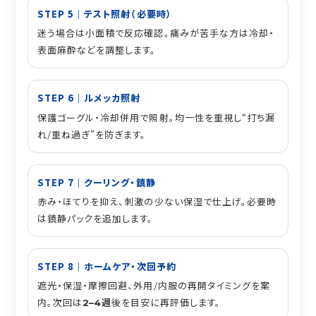
STEP 5｜テスト照射（必要時）
迷う場合は小面積で反応確認。痛みが苦手な方は冷却・
表面麻酔などを調整します。
STEP 6｜ルメッカ照射
保護ゴーグル・冷却併用で照射。均一性を重視し“打ち漏
れ/重ね過ぎ”を防ぎます。
STEP 7｜クーリング・鎮静
赤み・ほてりを抑え、刺激の少ない保湿で仕上げ。必要時
は鎮静パックを追加します。
STEP 8｜ホームケア・次回予約
遮光・保湿・摩擦回避、外用/内服の再開タイミングを案
内。次回は
週
後を目安に再評価します。
2–4