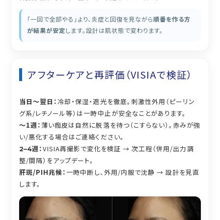
「一回で全部やる」より、炎症と回復を見ながら
順番を作る方
が結果が安定
します。設計は肌状態で変わります。
アフターケアと再評価（VISIAで検証）
当日〜翌日：
冷却・保湿・遮光を徹底。刺激性外用（ピーリン
グ系/レチノール等）は一時中止が安全なことがあります。
〜1週：
薄い痂皮は自然に脱落を待つ（こすらない）。赤みが強
い/悪化する場合はご連絡ください。
週：
VISIA再撮影で変化を検証 → 次工程（併用/出力調
2–4
整/間隔）をアップデート。
肝斑/PIH兆候：
一時中断し、外用/内服で沈静 → 設計を見直
します。