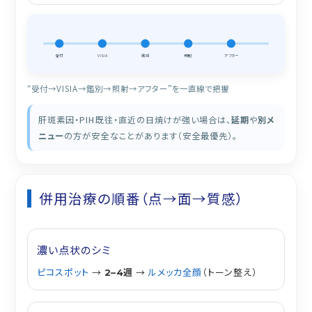
受付
VISIA
鑑別
照射
アフター
“受付→VISIA→鑑別→照射→アフター”を一直線で把握
肝斑素因・PIH既往・直近の日焼けが強い場合は、
延期
や
別メ
ニュー
の方が安全なことがあります（安全最優先）。
併用治療の順番（点→面→質感）
濃い点状のシミ
ピコスポット
→
週
→
ルメッカ全顔
（トーン整え）
2–4