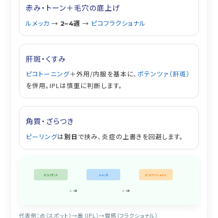
赤み・トーン＋毛穴の底上げ
ルメッカ
→
週
→
ピコフラクショナル
2–4
肝斑・くすみ
ピコトーニング
＋外用/内服を基本に、
ポテンツァ（肝斑）
を併用。IPLは慎重に判断します。
角質・ざらつき
ピーリング
は
別日
で挟み、炎症の上書きを回避します。
ピコスポット
ルメッカ
ピコフラクショナル
2–4週
2–4週
代表例：点（スポット）→面（IPL）→質感（フラクショナル）