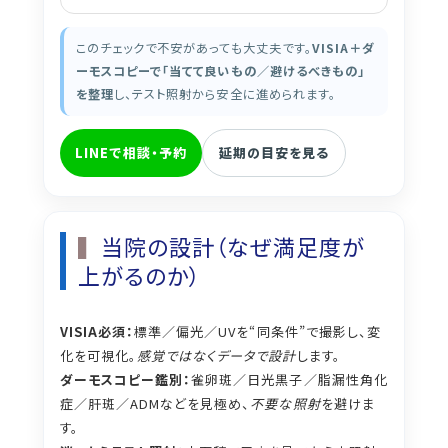
このチェックで不安があっても大丈夫です。
VISIA＋ダ
ーモスコピーで「当てて良いもの／避けるべきもの」
を整理
し、テスト照射から安全に進められます。
LINEで相談・予約
延期の目安を見る
当院の設計（なぜ満足度が
上がるのか）
VISIA必須：
標準／偏光／UVを“同条件”で撮影し、変
化を可視化。
感覚ではなくデータで設計
します。
ダーモスコピー鑑別：
雀卵斑／日光黒子／脂漏性角化
症／肝斑／ADMなどを見極め、
不要な照射
を避けま
す。