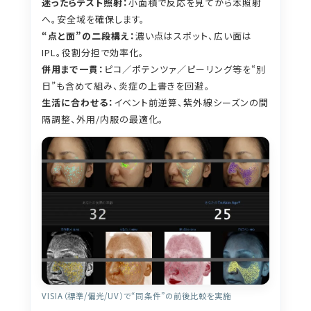
迷ったらテスト照射：
小面積で反応を見てから本照射
へ。安全域を確保します。
“点と面”の二段構え：
濃い点はスポット、広い面は
IPL。役割分担で効率化。
併用まで一貫：
ピコ／ポテンツァ／ピーリング等を“別
日”も含めて組み、炎症の上書きを回避。
生活に合わせる：
イベント前逆算、紫外線シーズンの間
隔調整、外用/内服の最適化。
VISIA（標準/偏光/UV）で“同条件”の前後比較を実施