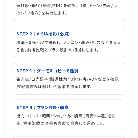
焼け歴・既往（肝斑/PIH）を確認。目標（トーン/赤み/点
のシミ/毛穴）を共有します。
STEP 2｜
VISIA撮影（必須）
標準・偏光・UVで撮影し、メラニン・赤み・毛穴などを見え
る化。前後比較とプラン設計の根拠にします。
STEP 3｜ダーモスコピーで鑑別
雀卵斑/日光黒子/脂漏性角化症/肝斑/ADMなどを確認。
照射適応外
は避け、代替策を提案します。
STEP 4｜プラン設計・同意
出力・パルス・範囲・ショット数・間隔（目安
週）を決
2–4
定。併用治療の順番も含めて合意して進めます。