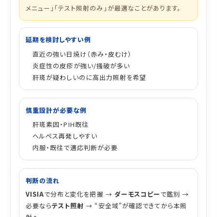
メニュー」「テスト照射のみ」が最適なことがあります。
延期を検討しやすい例
直近の強い日焼け（赤み・皮むけ）
炎症性の皮疹が強い/掻破が多い
肝斑が疑わしいのに高出力照射を希望
慎重設計が必要な例
肝斑素因・PIH既往
ヘルペス再発しやすい
内服・既往で適応判断が必要
判断の流れ
VISIA
で分布と変化を把握 →
ダーモスコピー
で鑑別 →
必要なら
テスト照射
→ “安全域”が確認できてから本照