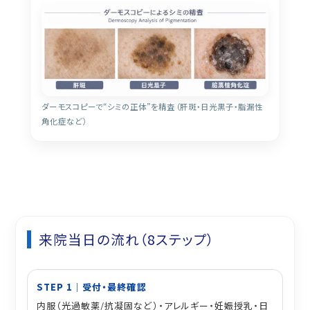
ダーモスコピーで“シミの正体”を精査（肝斑・日光黒子・脂漏性
角化症など）
来院当日の流れ（8ステップ）
STEP 1｜受付・最終確認
内服（光過敏薬/抗凝固など）・アレルギー・妊娠授乳・日