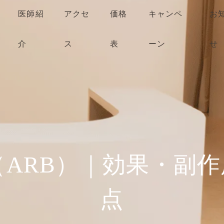
医師紹
アクセ
価格
キャンペ
お
介
ス
表
ーン
せ
ARB）｜効果・副
点