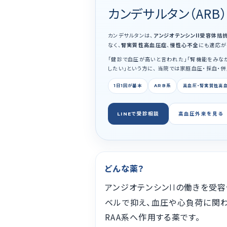
カンデサルタン（ARB）
カンデサルタンは、
アンジオテンシン
受容体拮抗
II
なく、
腎実質性高血圧症
、
慢性心不全
にも適応が
「健診で血圧が高いと言われた」「腎機能をみな
したい」という方に、 当院では家庭血圧・採血・
1日1回が基本
ARB系
高血圧・腎実質性高
LINEで受診相談
高血圧外来を見る
どんな薬？
アンジオテンシン
の働きを受容
II
ベルで抑え、血圧や心負荷に関
RAA系へ作用する薬です。