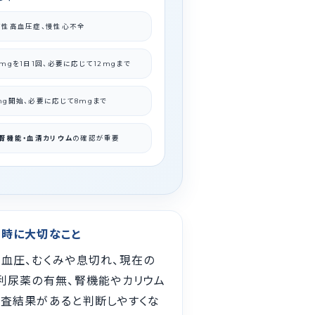
質性高血圧症、慢性心不全
を
日
回、必要に応じて
まで
8mg
1
1
12mg
開始、必要に応じて
まで
mg
8mg
腎機能・血清カリウム
の確認が重要
時に大切なこと
血圧、むくみや息切れ、現在の
利尿薬の有無、腎機能やカリウム
査結果があると判断しやすくな