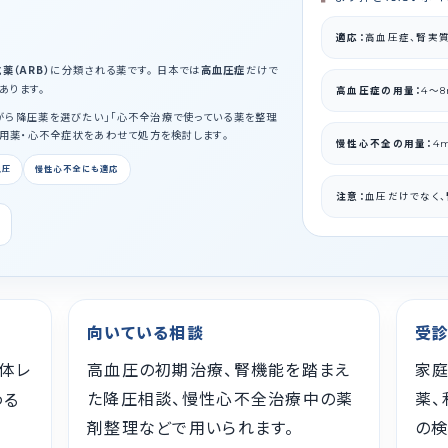
適応：
高血圧症、腎実
薬（ARB）
に分類される薬です。 日本では
高血圧症
だけで
あります。
高血圧症の用量：
4〜
がら降圧薬を選びたい」「心不全治療で使っている薬を整理
併用薬・心不全症状をあわせて処方を検討します。
慢性心不全の用量：
4
血圧
慢性心不全にも適応
注意：
血圧だけでなく、
向いている相談
受診
体レ
高血圧の初期治療、腎機能を踏まえ
家庭
た降圧相談、慢性心不全治療中の薬
薬、
わる
剤整理などで用いられます。
の検