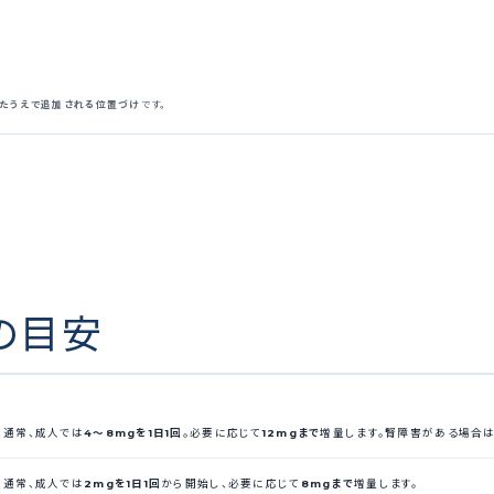
したうえで追加される位置づけ
です。
の目安
通常、成人では
4〜8mgを1日1回
。必要に応じて
12mgまで
増量します。腎障害がある場合
通常、成人では
2mgを1日1回
から開始し、必要に応じて
8mgまで
増量します。