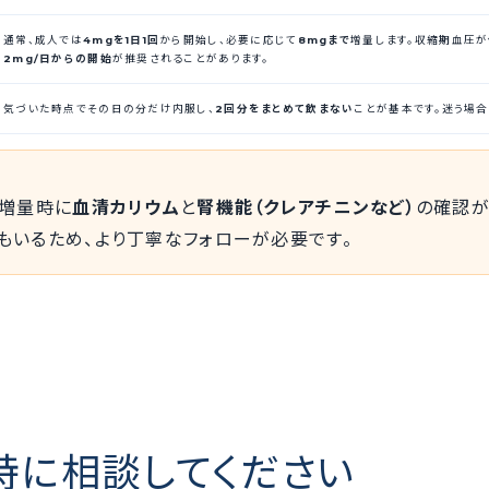
通常、成人では
4mgを1日1回
から開始し、必要に応じて
8mgまで
増量します。収縮期血圧
2mg/日からの開始
が推奨されることがあります。
気づいた時点でその日の分だけ内服し、
2回分をまとめて飲まない
ことが基本です。迷う場
や増量時に
血清カリウム
と
腎機能（クレアチニンなど）
の確認が
もいるため、より丁寧なフォローが必要です。
特に相談してください