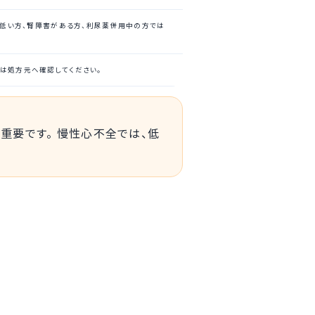
が低い方、腎障害がある方、利尿薬併用中の方では
合は処方元へ確認してください。
重要です。 慢性心不全では、低