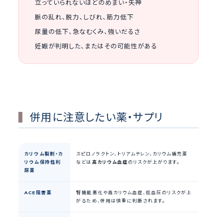
立っていられないほどのめまい・失神
脈の乱れ、脱力、しびれ、筋力低下
尿量の低下、急なむくみ、強いだるさ
妊娠が判明した、またはその可能性がある
併用に注意したい薬・サプリ
カリウム製剤・カ
スピロノラクトン、トリアムテレン、カリウム補充薬
リウム保持性利
などは
高カリウム血症
のリスクが上がります。
尿薬
ACE阻害薬
腎機能悪化や高カリウム血症、低血圧のリスクが上
がるため、併用は慎重に判断されます。