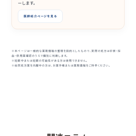
ーします。
医師紹介ページを見る
※本ページは一般的な薬剤情報の整理を目的としたもので、実際の処方は診察・採
血・併用薬確認のうえで個別に判断します。
※妊娠中または妊娠の可能性がある方は使用できません。
※他院処方薬を内服中の方は、お薬手帳または薬剤情報をご持参ください。