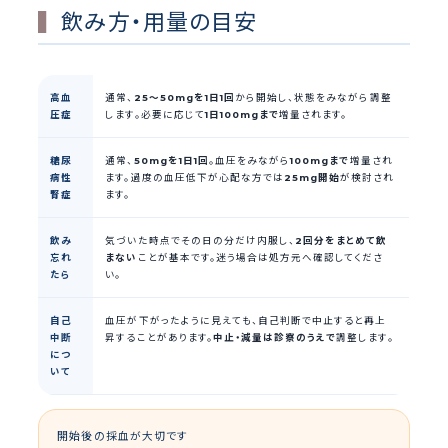
飲み方・用量の目安
高血
通常、
25〜50mgを1日1回
から開始し、状態をみながら調整
圧症
します。必要に応じて
1日100mgまで
増量されます。
糖尿
通常、
50mgを1日1回
。血圧をみながら
100mgまで
増量され
病性
ます。過度の血圧低下が心配な方では
25mg開始
が検討され
腎症
ます。
飲み
気づいた時点でその日の分だけ内服し、
2回分をまとめて飲
忘れ
まない
ことが基本です。迷う場合は処方元へ確認してくださ
たら
い。
自己
血圧が下がったように見えても、自己判断で中止すると再上
中断
昇することがあります。
中止・減量は診察のうえで
調整します。
につ
いて
開始後の採血が大切です