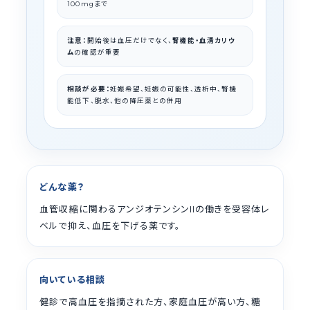
まで
100mg
注意：
開始後は血圧だけでなく、
腎機能・血清カリウ
ム
の確認が重要
相談が必要：
妊娠希望、妊娠の可能性、透析中、腎機
能低下、脱水、他の降圧薬との併用
どんな薬？
血管収縮に関わるアンジオテンシン
の働きを受容体レ
II
ベルで抑え、血圧を下げる薬です。
向いている相談
健診で高血圧を指摘された方、家庭血圧が高い方、糖