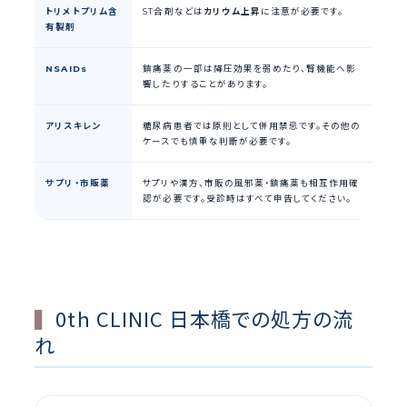
トリメトプリム含
ST合剤などは
カリウム上昇
に注意が必要です。
有製剤
NSAIDs
鎮痛薬の一部は降圧効果を弱めたり、腎機能へ影
響したりすることがあります。
アリスキレン
糖尿病患者では原則として併用禁忌です。その他の
ケースでも慎重な判断が必要です。
サプリ・市販薬
サプリや漢方、市販の風邪薬・鎮痛薬も相互作用確
認が必要です。受診時はすべて申告してください。
0th CLINIC 日本橋での処方の流
れ