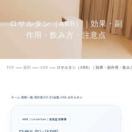
ロサルタン（ARB）｜効果・副
作用・飲み方・注意点
TOP
薬剤
ARB
ロサルタン（ARB）｜効果・副作用・飲み
ホーム
›
薬剤一覧
›
降圧薬カテゴリ総覧
›
ARB
›
ロサルタン
ARB / Losartan / 高血圧治療薬
ロサルタン（ARB）