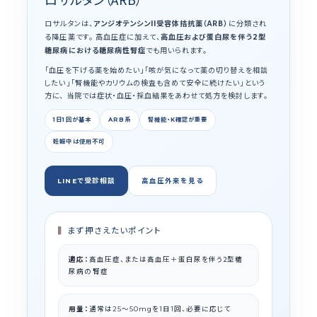
ロサルタンは、
アンジオテンシン
受容体拮抗薬（ARB）
に分類され
II
る降圧薬です。 高血圧症に加えて、
高血圧および蛋白尿を伴う
型
2
糖尿病における糖尿病性腎症
でも用いられます。
「血圧を下げる薬を始めたい」「咳が気になって薬の切り替えを相談
したい」「腎機能やカリウムの検査も含めて安全に続けたい」という
方に、 当院では症状・血圧・採血結果をあわせて処方を検討します。
1日1回が基本
ARB系
腎機能・K確認が重要
妊娠中は使用不可
LINEで受診相談
高血圧外来を見る
まず押さえたいポイント
適応：
高血圧症、または高血圧＋蛋白尿を伴う2型糖
尿病の腎症
用量：
通常は
を
日
回、必要に応じて
25〜50mg
1
1