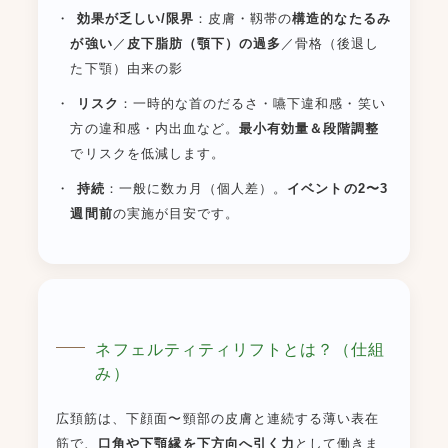
効果が乏しい/限界
：皮膚・靱帯の
構造的なたるみ
が強い
／
皮下脂肪（顎下）の過多
／骨格（後退し
た下顎）由来の影
リスク
：一時的な首のだるさ・嚥下違和感・笑い
方の違和感・内出血など。
最小有効量＆段階調整
でリスクを低減します。
持続
：一般に数カ月（個人差）。
イベントの2〜3
週間前
の実施が目安です。
ネフェルティティリフトとは？（仕組
み）
広頚筋は、下顔面〜頸部の皮膚と連続する薄い表在
筋で、
口角や下顎縁を下方向へ引く力
として働きま