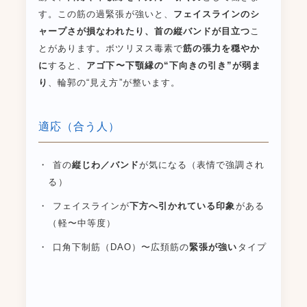
す。この筋の過緊張が強いと、
フェイスラインのシ
ャープさが損なわれたり、首の縦バンドが目立つ
こ
とがあります。ボツリヌス毒素で
筋の張力を穏やか
に
すると、
アゴ下〜下顎縁の“下向きの引き”が弱ま
り
、輪郭の“見え方”が整います。
適応（合う人）
首の
縦じわ／バンド
が気になる（表情で強調され
る）
フェイスラインが
下方へ引かれている印象
がある
（軽〜中等度）
口角下制筋（DAO）〜広頚筋の
緊張が強い
タイプ