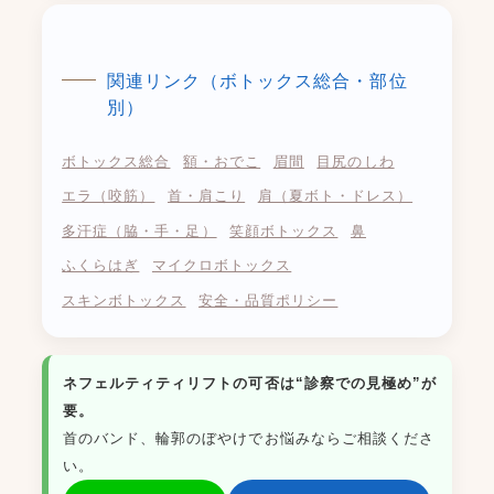
関連リンク（ボトックス総合・部位
別）
ボトックス総合
額・おでこ
眉間
目尻のしわ
エラ（咬筋）
首・肩こり
肩（夏ボト・ドレス）
多汗症（脇・手・足）
笑顔ボトックス
鼻
ふくらはぎ
マイクロボトックス
スキンボトックス
安全・品質ポリシー
ネフェルティティリフトの可否は“診察での見極め”が
要。
首のバンド、輪郭のぼやけでお悩みならご相談くださ
い。