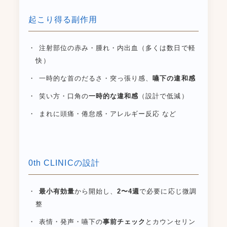
起こり得る副作用
注射部位の赤み・腫れ・内出血（多くは数日で軽
快）
一時的な首のだるさ・突っ張り感、
嚥下の違和感
笑い方・口角の
一時的な違和感
（設計で低減）
まれに頭痛・倦怠感・アレルギー反応 など
0th CLINICの設計
最小有効量
から開始し、
2〜4週
で必要に応じ微調
整
表情・発声・嚥下の
事前チェック
とカウンセリン