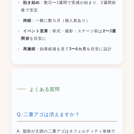
効き始め
：数日〜1週間で実感が始まり、2週間前
後で安定
持続
：一般に数カ月（個人差あり）
イベント逆算
：挙式・撮影・ステージ前は
2〜3週
間前
を目安に
再施術
：効果経過を見て
3〜6カ月
を目安に設計
よくある質問
Q. 二重アゴは消えますか？
A. 脂肪が主因の二重アゴはネフェルティティ単独で