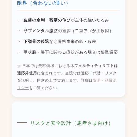
限界（合わない/薄い）
皮膚の余剰・靱帯の伸び
が主体の強いたるみ
サブメンタル脂肪
の過多（二重アゴが主原因）
下顎骨の後退
など骨格由来の影・段差
甲状腺・嚥下に関わる症状がある場合は慎重適応
※ 日本では美容領域における
ネフェルティティリフトは
適応外使用
に含まれます。当院では適応・代替・リスク
を説明し、同意の上で実施します。詳細は
安全・品質ポ
リシー
をご覧ください。
リスクと安全設計（患者さま向け）