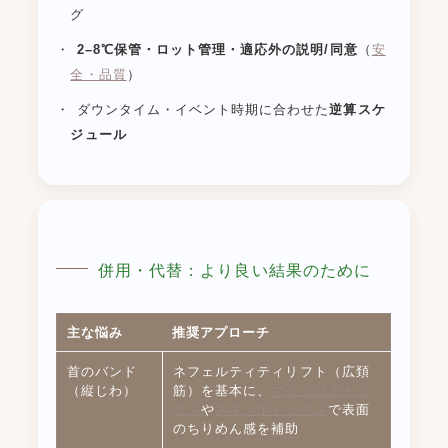
グ
2–8℃保管・ロット管理・適応外の説明/同意
（
安
全・品質
）
ダウンタイム・イベント時期に合わせた
逆算スケ
ジュール
併用・代替：より良い結果のために
主な悩み
推奨アプローチ
首のバンド
ネフェルティティリフト（広頚
（縦じわ）
筋）を基本に、
マイクロボトッ
クス
や
スキンボトックス
で表面
のちりめん感を補助