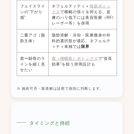
フェイスライ
ネフェルティティ＋
咬筋ボトッ
ンの“下がり
クス
で横幅の張りを抑える。皮
感”
膚のハリ低下には美容医療（RF/
レーザー等）を併用
二重アゴ（脂
脂肪溶解・冷却・医療痩身や外
肪主体）
科的選択肢が適応。ネフェルテ
ィティ単独では
限界
肩〜鎖骨のラ
肩（僧帽筋）ボトックス
で“首長
インを細く見
効果”を狙う併用設計も
せたい
※ 施術可否・最適解は診察で個別に判断します。
タイミングと持続