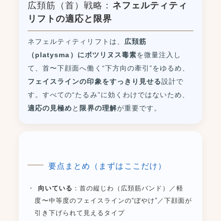
広頚筋（首）戦略：
ネフェルティティ
リフトの適応と限界
ネフェルティティリフトは、
広頚筋
（platysma）にボツリヌス毒素
を微量注入し
て、首〜下顔面へ働く“下方向の牽引”をゆるめ、
フェイスラインの印象をすっきり見せる
設計で
す。すべての“たるみ”に効くわけではないため、
適応の見極め
と
限界の理解
が重要です。
要点まとめ（まずはここだけ）
向いている
：首の縦じわ（広頚筋バンド）／軽
度〜中等度のフェイスラインの“ぼやけ”／下顔面が
引き下げられて見えるタイプ