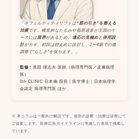
「ネフェルティティリフトは
“筋の引き”を整える
治療
です。構造的なたるみや脂肪過多が主因のケ
ースには
限界
があるため、
適応の見極め
と
併用設
計
がカギ。初回は控えめに設計し、2〜4週での微
調整で“らしさ”を保ちます。」
監修：
黒田 揮志夫 医師（病理専門医／皮膚病理
医）
0th CLINIC 日本橋 院長｜医学博士｜日本病理学
会認定 病理専門医 ほか
※ 本コラムは一般向け解説です。個別の診断・治療は診察にて
ご提案します。医療広告ガイドラインに準拠した表現で掲載し
ています。