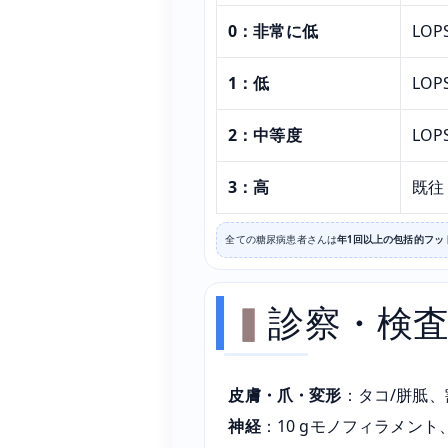
0：非常に低
LO
1：低
LOP
2：中等度
LOP
3：高
既往
全ての糖尿病患者さんは
年1回以上の包括的フッ
診察・検
皮膚・爪・変形
：タコ/胼胝
神経
：10 gモノフィラメント、