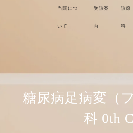
当院につ
受診案
診療
いて
内
科
糖尿病足病変（
科 0t