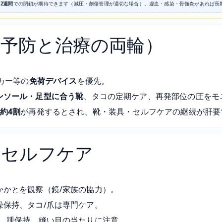
12週間
での閉鎖が期待できます（減圧・創傷管理が適切な場合）。虚血・感染・骨髄炎があれば長
（予防と治療の両輪）
ーカー等の
免荷デバイス
を優先。
ンソール・足型に合う靴
、タコの定期ケア、再発部位の圧をモ
約4割
が再発するとされ、靴・装具・セルフケアの継続が肝要
とセルフケア
かかとを観察（鏡/家族の協力）。
燥保持、タコ/爪は専門ケア。
り、踵保持、縫い目の当たりに注意。