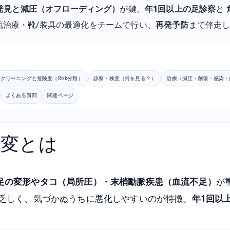
発見と減圧（オフローディング）
が鍵。
年1回以上の足診察
と
流治療・靴/装具の最適化をチームで行い、
再発予防
まで伴走
クリーニングと危険度（Risk分類）
診察・検査（何を見る？）
治療（減圧・創傷・感染・
よくある質問
関連ページ
病変とは
足の変形やタコ（局所圧）・末梢動脈疾患（血流不足）
が
が乏しく、気づかぬうちに悪化しやすいのが特徴。
年1回以