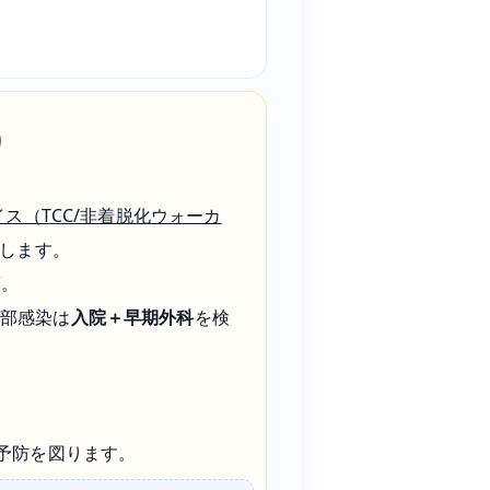
）
ス（TCC/非着脱化ウォーカ
します。
護。
深部感染は
入院＋早期外科
を検
予防を図ります。