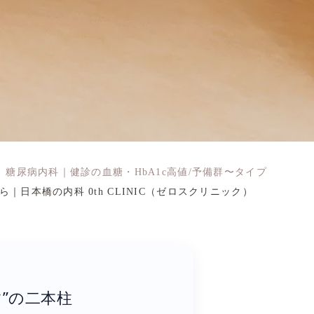
糖尿病内科｜健診の血糖・HbA1c高値/予備群〜タイプ
日本橋の内科 0th CLINIC（ゼロスクリニック）
”の二本柱