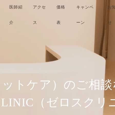
医師紹
アクセ
価格
キャンペ
お
介
ス
表
ーン
せ
フットケア）のご相談
h CLINIC（ゼロスク