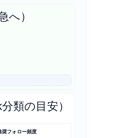
急へ）
sk分類の目安）
推奨フォロー頻度