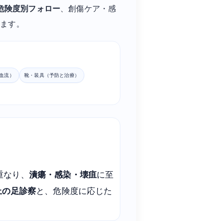
危険度別フォロー
、創傷ケア・感
します。
血流）
靴・装具（予防と治療）
重なり、
潰瘍・感染・壊疽
に至
上の足診察
と、危険度に応じた