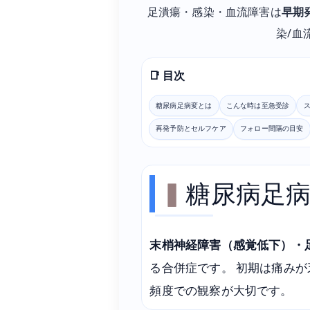
足潰瘍・感染・血流障害は
早期
染/血
📑 目次
糖尿病足病変とは
こんな時は至急受診
ス
再発予防とセルフケア
フォロー間隔の目安
糖尿病足
末梢神経障害（感覚低下）・
る合併症です。 初期は痛み
頻度での観察が大切です。