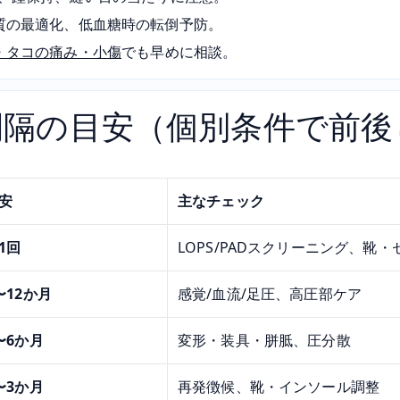
質の最適化、低血糖時の転倒予防。
・タコの痛み・小傷
でも早めに相談。
間隔の目安（個別条件で前後
安
主なチェック
1回
LOPS/PADスクリーニング、靴
〜12か月
感覚/血流/足圧、高圧部ケア
〜6か月
変形・装具・胼胝、圧分散
〜3か月
再発徴候、靴・インソール調整