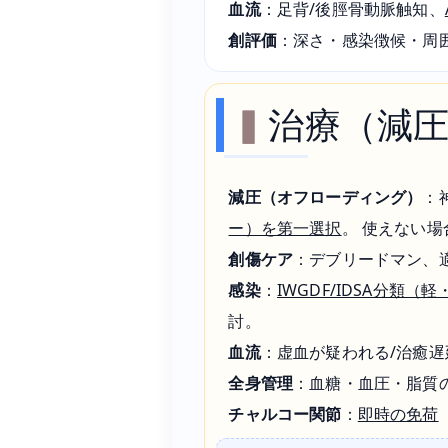
血流
：足背/後脛骨動脈触知、
創評価
：深さ・感染徴候・周
治療（減
減圧（オフローディング）
：
ー）を第一選択
。 使えない場
創傷ケア
：デブリードマン、
感染
：
IWGDF/IDSA分類
討。
血流
：虚血が疑われる/治癒
全身管理
：血糖・血圧・脂質
チャルコー関節
：
即時の免荷