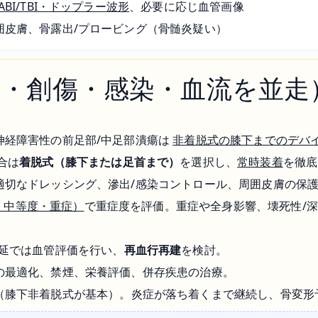
ABI/TBI・ドップラー波形
、必要に応じ血管画像
囲皮膚、骨露出/プロービング（骨髄炎疑い）
圧・創傷・感染・血流を並走
神経障害性の前足部/中足部潰瘍は
非着脱式の膝下までのデバイ
合は
着脱式（膝下または足首まで）
を選択し、
常時装着
を徹底
適切なドレッシング、滲出/感染コントロール、周囲皮膚の保
（軽・中等度・重症）
で重症度を評価。重症や全身影響、壊死性/
遅延では血管評価を行い、
再血行再建
を検討。
の最適化、禁煙、栄養評価、併存疾患の治療。
（膝下非着脱式が基本）。炎症が落ち着くまで継続し、骨変形