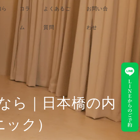
知ら
コラ
よくあるご
お問い合
ム
質問
わせ
なら｜日本橋の内
リニック）