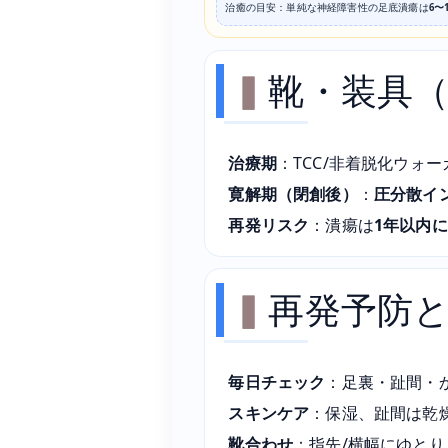
治癒の目安：単純な神経障害性の足底潰瘍は
6〜
靴・装具
治療期
：TCC/非着脱化ウォ
寛解期（閉創後）
：
圧分散イ
再発リスク
：潰瘍は
1年以内に
再発予防
毎日チェック
：足裏・趾間・
スキンケア
：保湿、趾間は乾
靴合わせ
：指先/横幅にゆと