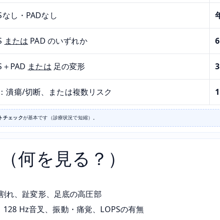
PSなし・PADなし
S
または
PAD のいずれか
S＋PAD
または
足の変形
：潰瘍/切断、または複数リスク
トチェック
が基本です（診療状況で短縮）。
査（何を見る？）
、割れ、趾変形、足底の高圧部
128 Hz音叉、振動・痛覚、LOPSの有無