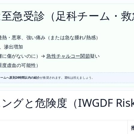
は至急受診（足科チーム・救
発熱・悪寒、強い痛み（または急な腫れ/熱感）
る、滲出増加
膚に傷がないのに）→
急性チャルコー関節
疑い
重度虚血の可能性）
ームへ原則24時間以内の紹介
が推奨されます。運転は控えましょう。
ングと危険度（IWGDF Ri