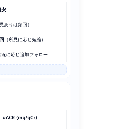
目安
見ありは頻回）
1回
（所見に応じ短縮）
状況に応じ追加フォロー
uACR (mg/gCr)