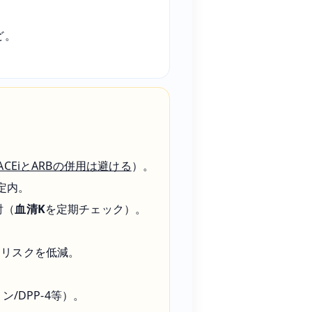
ど。
ACEiとARBの併用は避ける
）。
定内。
討（
血清K
を定期チェック）。
Dリスクを低減。
ン/DPP-4等）。