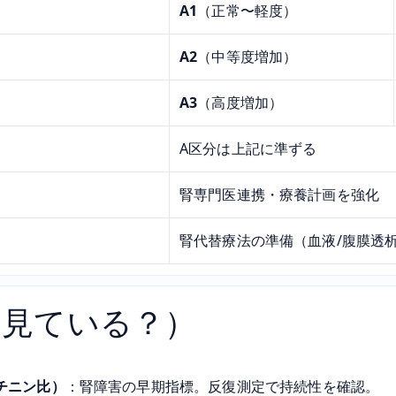
A1
（正常〜軽度）
A2
（中等度増加）
A3
（高度増加）
A区分は上記に準ずる
腎専門医連携・療養計画を強化
腎代替療法の準備（血液/腹膜透
を見ている？）
アチニン比）
：腎障害の早期指標。反復測定で持続性を確認。