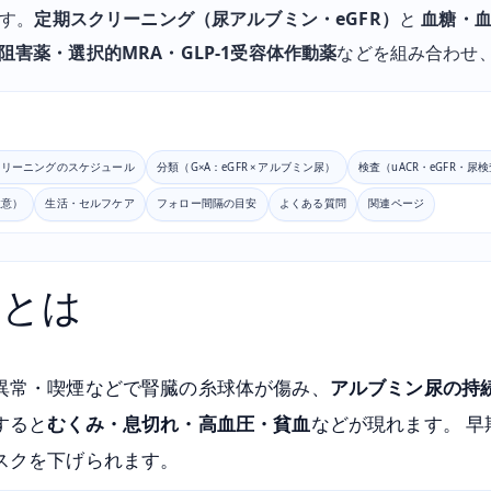
す。
定期スクリーニング（尿アルブミン・eGFR）
と
血糖・
T2阻害薬・選択的MRA・GLP-1受容体作動薬
などを組み合わせ、
クリーニングのスケジュール
分類（G×A：eGFR × アルブミン尿）
検査（uACR・eGFR・尿
注意）
生活・セルフケア
フォロー間隔の目安
よくある質問
関連ページ
症とは
異常・喫煙などで腎臓の糸球体が傷み、
アルブミン尿の持
すると
むくみ・息切れ・高血圧・貧血
などが現れます。 
スクを下げられます。