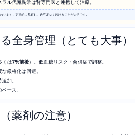
ネラル代謝異常は腎専門医と連携して治療。
変わります。定期的に見直し、過不足なく続けることが大切です。
える全身管理（とても大事）
多くは
7%前後
）。低血糖リスク・合併症で調整。
度な厳格化は回避。
時追加。
のベース。
症（薬剤の注意）