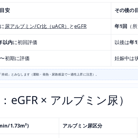
目安
その後の
に
尿アルブミン/Cr比（uACR）
と
eGFR
年1回
（所
年以内
に初回評価
以後は
年
〜初期に評価
妊娠中は
「持続」とみなします（運動・発熱・尿路感染で一過性上昇に注意）。
：eGFR × アルブミン尿）
in/1.73m²)
アルブミン尿区分