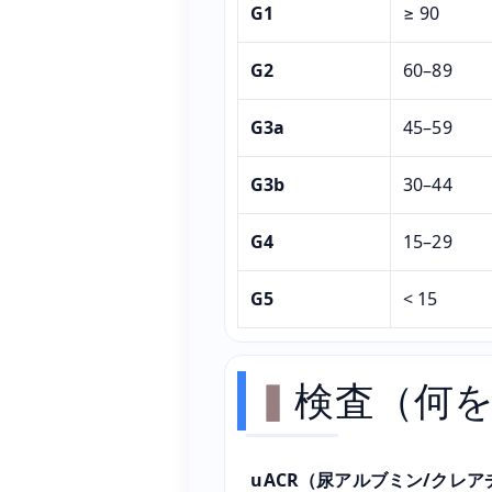
G1
≥ 90
G2
60–89
G3a
45–59
G3b
30–44
G4
15–29
G5
< 15
検査（何
uACR（尿アルブミン/クレ