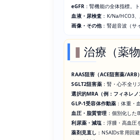
eGFR
：腎機能の全体指標。ト
血液・尿検査
：K/Na/HCO
3
、
画像・その他
：腎超音波（サ
治療（薬
RAAS阻害（ACE阻害薬/ARB
SGLT2阻害薬
：腎・心不全リ
選択的MRA（例：フィネレノ
GLP-1受容体作動薬
：体重・
血圧・脂質管理
：個別化した
利尿薬・減塩
：浮腫・高血圧
薬剤見直し
：NSAIDs常用