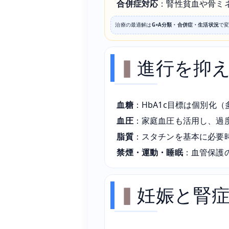
合併症対応
：腎性貧血や骨ミ
治療の最適解は
G×A分類・合併症・生活状況
で
進行を抑
血糖
：HbA1c目標は個別化（
血圧
：家庭血圧も活用し、過
脂質
：スタチンを基本に必要
禁煙・運動・睡眠
：血管保護
妊娠と腎