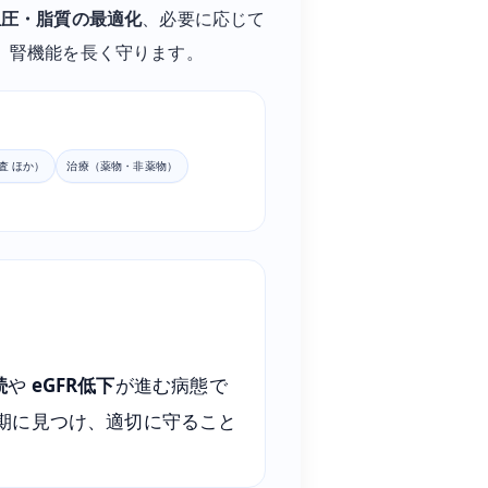
血圧・脂質の最適化
、必要に応じて
 腎機能を長く守ります。
検査 ほか）
治療（薬物・非薬物）
続
や
eGFR低下
が進む病態で
早期に見つけ、適切に守ること