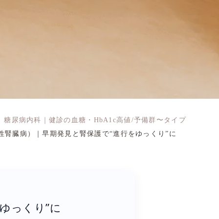
糖尿病内科｜健診の血糖・HbA1c高値/予備群〜タイプ
性腎臓病）｜早期発見と腎保護で“進行をゆっくり”に
ゆっくり”に