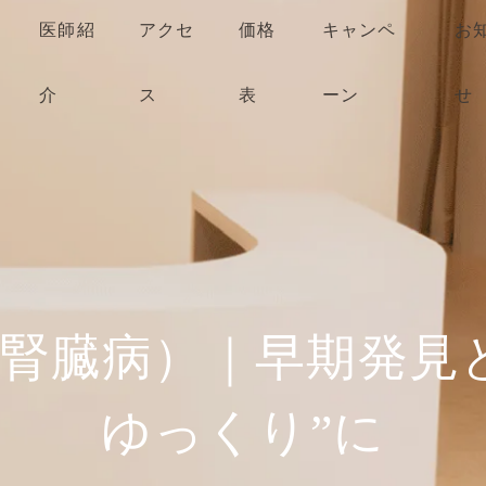
医師紹
アクセ
価格
キャンペ
お
介
ス
表
ーン
せ
腎臓病）｜早期発見
ゆっくり”に