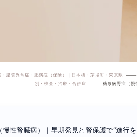
病・脂質異常症・肥満症（保険）｜日本橋・茅場町・東京駅
別・検査・治療・合併症
糖尿病腎症（慢
（慢性腎臓病）｜早期発見と腎保護で“進行を