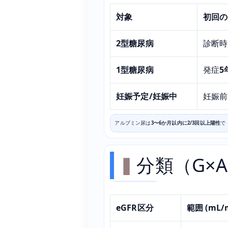
対象
初回の
2型糖尿病
診断時
1型糖尿病
発症
5
妊娠予定/妊娠中
妊娠前
アルブミン尿は
3〜6か月以内に2/3回以上陽性
で
分類（G×A
eGFR区分
範囲 (mL/m