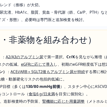
レンド（推移）が大切。
尿沈渣、HbA1c、脂質、貧血・骨代謝（鉄、Ca/P、PTH）な
イズ・形態）、必要時は専門医と追加検査を検討。
物・非薬物を組み合わせ）
）
：
A2/A3のアルブミン尿
で第一選択。
Cr/K
を見ながら漸増（
スクの低減。
eGFRに応じて導入
し、初期のeGFR軽度低下は想
ン）
：
ACEi/ARB＋SGLT2後もアルブミン尿が持続
する際に検
血糖・動脈硬化リスクの包括的低減に。
BP目標（多くは
130/80 mmHg前後
）、スタチン中心にASCV
をコントロール（
食塩6 g/日未満
を目安に個別化）。
回避、造影検査時の予防策、
腎機能に応じた用量調整
（メトホルミ