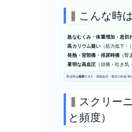
こんな時
急なむくみ・体重増加・息切
高カリウム疑い
（筋力低下・
発熱・背部痛・排尿時痛
（腎
著明な高血圧
（頭痛・吐き気
受診時は
服薬リスト
・家庭血圧・最近の採血/尿
スクリー
と頻度）