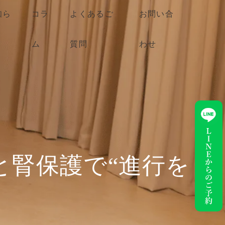
知ら
コラ
よくあるご
お問い合
ム
質問
わせ
と腎保護で“進行を