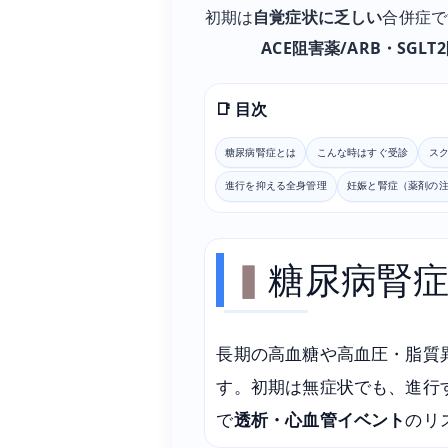
初期は
自覚症状に乏しい
合併症で
ACE阻害薬/ARB・SGL
📑 目次
糖尿病腎症とは
こんな時はすぐ受診
ス
進行を抑える全身管理
妊娠と腎症（薬剤の
糖尿病腎
長期の高血糖や高血圧・脂質
す。初期は無症状でも、進行
で
透析・心血管イベント
のリ