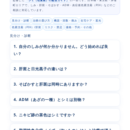
監修した
「シミ（色素斑）の総合ガイド」
の一部です。日本橋・東京駅・茅場
町エリアで、しみ・肝斑・そばかす・ADM・炎症後色素沈着（PIH）などのご
相談に対応しています。
見分け・診断
治療の選び方
機器・回数・痛み
在宅ケア・遮光
色素沈着（PIH）/肝斑
リスク・禁忌
価格・予約・その他
見分け・診断
1. 自分のしみが何か分かりません。どう始めれば良
い？
2. 肝斑と日光黒子の違いは？
3. そばかすと肝斑は同時にありますか？
4. ADM（あざの一種）とシミは別物？
5. ニキビ跡の茶色はシミですか？