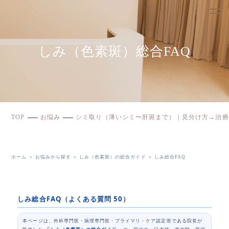
しみ（色素斑）総合FAQ
TOP
お悩み
シミ取り（薄いシミ〜肝斑まで）｜見分け方→治療
ホーム
＞
お悩みから探す
＞
しみ（色素斑）の総合ガイド
＞
しみ総合FAQ
しみ総合FAQ（よくある質問 50）
本ページは、外科専門医・病理専門医・プライマリ・ケア認定医である院長が